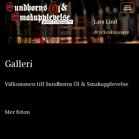
Toggle
navigat
Lars Lind
Powered by
Translate
dryckeskännare
Galleri
Välkommen till Sundborns Öl & Smakupplevelse
Mer foton